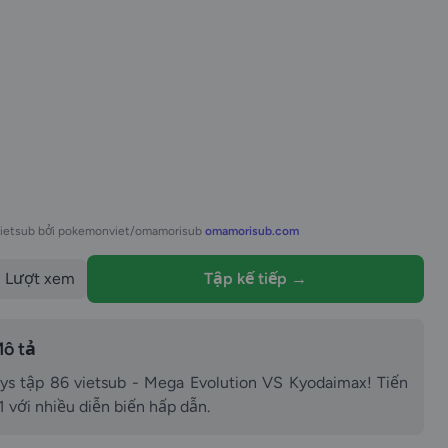
vietsub bởi pokemonviet/omamorisub
omamorisub.com
Lượt xem
Tập kế tiếp →
ô tả
 tập 86 vietsub - Mega Evolution VS Kyodaimax! Tiến
 với nhiều diễn biến hấp dẫn.