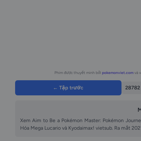
Phim được thuyết minh bởi
pokemonviet.com
và 
← Tập trước
28782
M
Xem Aim to Be a Pokémon Master: Pokémon Journeys
Hóa Mega Lucario và Kyodaimax! vietsub. Ra mắt 2021