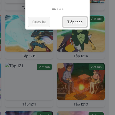
Tập 1219
Tập 1218
Vietsub
Vietsub
Quay lại
Tiếp theo
Tập 1215
Tập 1214
Vietsub
Vietsub
Tập 1211
Tập 1210