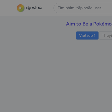
Tập Mới Nè
Aim to Be a Pokémo
Vietsub 1
Thuyế