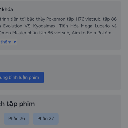
 khóa
h tiến tới bậc thầy Pokemon tập 1176 vietsub, tập 86
a Evolution VS Kyodaimax! Tiến Hóa Mega Lucario và
 thêm ▼
ster tập 1176 thuyết minh, Hành trình tiến tới bậc thầy
ết minh, Aim to Be a Pokémon
rio và Kyodaimax! vietsub thuyết minh, Aim to Be a
ùng bình luận phim
ậc thầy Pokemon tập 1176 lồng tiếng, tập 86 lồng
 Evolution VS Kyodaimax! Tiến Hóa Mega Lucario và
h tập phim
Pokemon 2021 tập 1176 thuyết minh, Pokemon 2021 tập
Phần 26
Phần 27
6 vietsub Hanh trinh tien toi bac thay Pokemon tap 1176