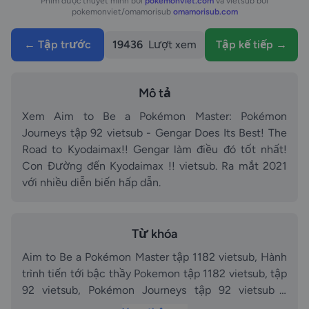
Phim được thuyết minh bởi
pokemonviet.com
và vietsub bởi
pokemonviet/omamorisub
omamorisub.com
← Tập trước
19436
Lượt xem
Tập kế tiếp →
Mô tả
Xem Aim to Be a Pokémon Master: Pokémon
Journeys tập 92 vietsub - Gengar Does Its Best! The
Road to Kyodaimax!! Gengar làm điều đó tốt nhất!
Con Đường đến Kyodaimax !! vietsub. Ra mắt 2021
với nhiều diễn biến hấp dẫn.
Từ khóa
Aim to Be a Pokémon Master tập 1182 vietsub, Hành
trình tiến tới bậc thầy Pokemon tập 1182 vietsub, tập
92 vietsub, Pokémon Journeys tập 92 vietsub -
Gengar Does Its Best! The Road to Kyodaimax!!