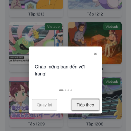
Tập 1213
Tập 1212
Vietsub
Vietsub
×
Tập 1211
Tập 1210
Vietsub
Vietsub
Quay lại
Tiếp theo
Tập 1209
Tập 1208