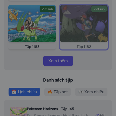
Vietsub
Vietsub
Tập 1183
Tập 1182
Xem thêm
Danh sách tập
📅 Lịch chiếu
🔥 Tập hot
👀 Xem nhiều
Pokemon Horizons - Tập 145
418
Xem Pokemon Horizons phần 8 (Hành trình...