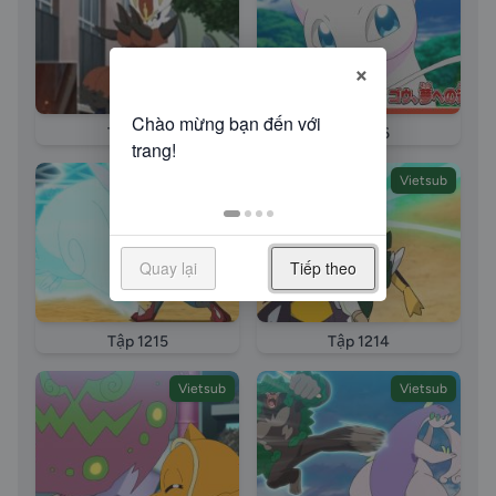
×
Tập 1217
Tập 1216
Vietsub
Vietsub
Quay lại
Tiếp theo
Tập 1215
Tập 1214
Vietsub
Vietsub