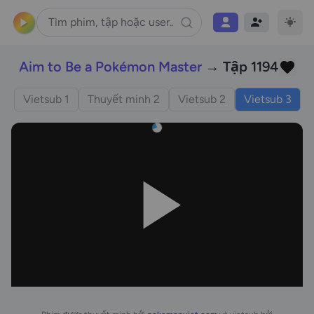
Aim to Be a Pokémon Master
→ Tập 1194
Vietsub 1
Thuyết minh 2
Vietsub 2
Vietsub 3