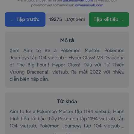
Phim được thuyết minh bởi
pokemonviet.com
và vietsub bởi
pokemonviet/omamorisub
omamorisub.com
← Tập trước
19275
Lượt xem
Tập kế tiếp →
Mô tả
Xem Aim to Be a Pokémon Master: Pokémon
Journeys tập 104 vietsub - Hyper Class! VS Dracaena
of The Big Four!! Hyper Class! Đấu với Tứ Thiên
Vương Dracaena!! vietsub. Ra mắt 2022 với nhiều
diễn biến hấp dẫn.
Từ khóa
Aim to Be a Pokémon Master tập 1194 vietsub, Hành
trình tiến tới bậc thầy Pokemon tập 1194 vietsub, tập
104 vietsub, Pokémon Journeys tập 104 vietsub -
Hyper Class! VS Dracaena of The Big Four!! Hyper