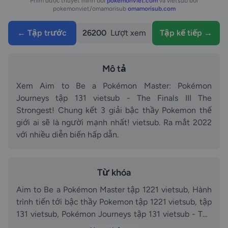
Phim được thuyết minh bởi
pokemonviet.com
và vietsub bởi
pokemonviet/omamorisub
omamorisub.com
← Tập trước
26200
Lượt xem
Tập kế tiếp →
Mô tả
Xem Aim to Be a Pokémon Master: Pokémon
Journeys tập 131 vietsub - The Finals III The
Strongest! Chung kết 3 giải bậc thầy Pokemon thế
giới ai sẽ là người mạnh nhất! vietsub. Ra mắt 2022
với nhiều diễn biến hấp dẫn.
Từ khóa
Aim to Be a Pokémon Master tập 1221 vietsub, Hành
trình tiến tới bậc thầy Pokemon tập 1221 vietsub, tập
131 vietsub, Pokémon Journeys tập 131 vietsub - The
Finals III The Strongest! Chung kết 3 giải bậc thầy