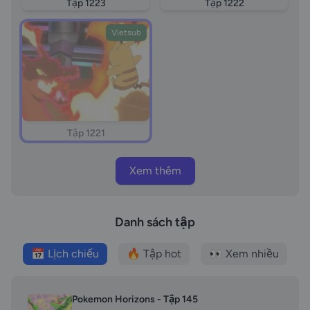
Tập 1223
Tập 1222
Vietsub
Tập 1221
Xem thêm
Danh sách tập
📅 Lịch chiếu
🔥 Tập hot
👀 Xem nhiều
Pokemon Horizons - Tập 145