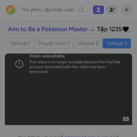
Aim to Be a Pokémon Master
→ Tập 1235
Vietsub 1
Thuyết minh 2
Vietsub 2
Vietsub 3