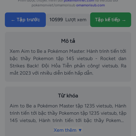
Phim được thuyết minh bởi
pokemonviet.com
và vietsub bởi
pokemonviet/omamorisub
omamorisub.com
← Tập trước
10599
Lượt xem
Tập kế tiếp →
Mô tả
Xem Aim to Be a Pokémon Master: Hành trình tiến tới
bậc thầy Pokemon tập 145 vietsub - Rocket dan
Strikes Back! Đội Hỏa Tiễn phản công! vietsub. Ra
mắt 2023 với nhiều diễn biến hấp dẫn.
Từ khóa
Aim to Be a Pokémon Master tập 1235 vietsub, Hành
trình tiến tới bậc thầy Pokemon tập 1235 vietsub, tập
145 vietsub, Hành trình tiến tới bậc thầy Pokemon
tập 145 vietsub - Rocket dan Strikes Back! Đội Hỏa
Xem thêm ▼
Tiễn phản công! vietsub vietsub, vietsub, Aim to Be a