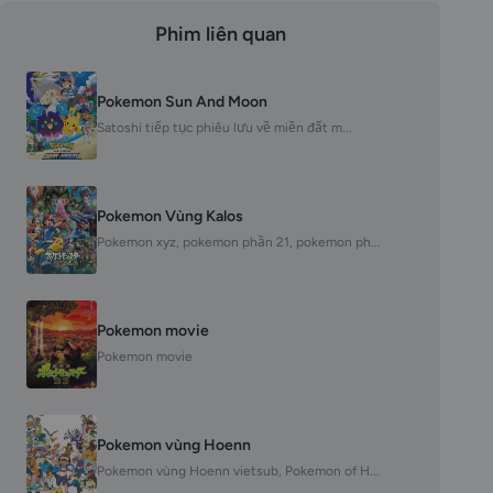
Phim liên quan
Pokemon Sun And Moon
Satoshi tiếp tục phiêu lưu về miền đất m...
Pokemon Vùng Kalos
Pokemon xyz, pokemon phần 21, pokemon ph...
Pokemon movie
Pokemon movie
Pokemon vùng Hoenn
Pokemon vùng Hoenn vietsub, Pokemon of H...