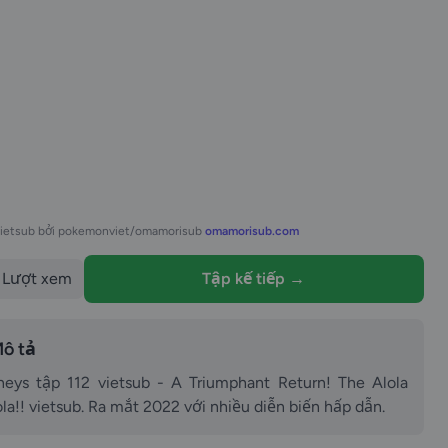
vietsub bởi pokemonviet/omamorisub
omamorisub.com
Lượt xem
Tập kế tiếp →
ô tả
s tập 112 vietsub - A Triumphant Return! The Alola
la!! vietsub. Ra mắt 2022 với nhiều diễn biến hấp dẫn.