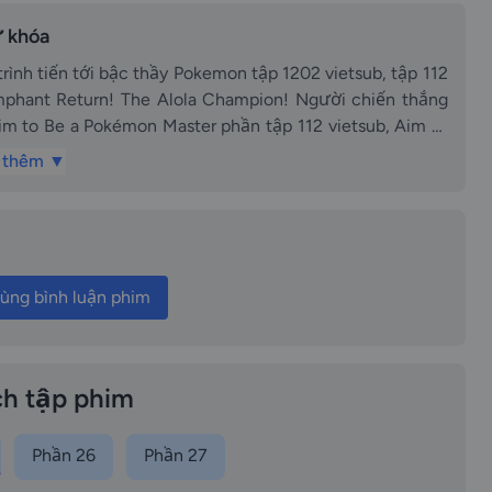
 khóa
 tiến tới bậc thầy Pokemon tập 1202 vietsub, tập 112
umphant Return! The Alola Champion! Người chiến thắng
 thêm ▼
lola!! vietsub vietsub, Aim to Be a Pokémon Master tập
 minh, tập 112 thuyết minh, Pokémon
 Alola Champion! Người chiến thắng trở lại! Nhà vô địch
ùng bình luận phim
ub thuyết minh, Aim to Be a Pokémon Master tập 1202 lồng
mon Journeys tập 112
 Người chiến thắng trở lại! Nhà vô địch Alola!! vietsub
h tập phim
Phần 26
Phần 27
sub, Pokemon 2022 tập 1202 thuyết minh, Pokemon 2022