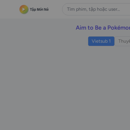
Tập Mới Nè
Aim to Be a Pokémo
Vietsub 1
Thuyế