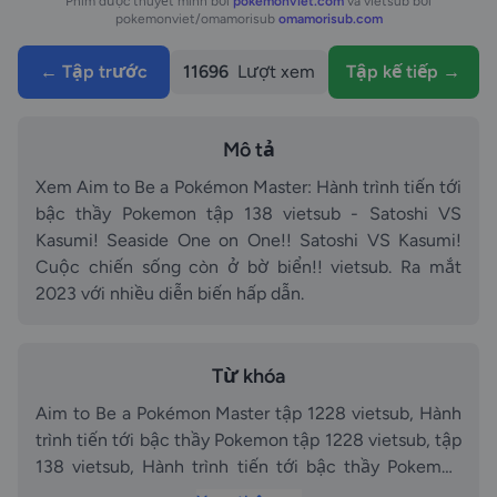
Phim được thuyết minh bởi
pokemonviet.com
và vietsub bởi
pokemonviet/omamorisub
omamorisub.com
← Tập trước
11696
Lượt xem
Tập kế tiếp →
Mô tả
Xem Aim to Be a Pokémon Master: Hành trình tiến tới
bậc thầy Pokemon tập 138 vietsub - Satoshi VS
Kasumi! Seaside One on One!! Satoshi VS Kasumi!
Cuộc chiến sống còn ở bờ biển!! vietsub. Ra mắt
2023 với nhiều diễn biến hấp dẫn.
Từ khóa
Aim to Be a Pokémon Master tập 1228 vietsub, Hành
trình tiến tới bậc thầy Pokemon tập 1228 vietsub, tập
138 vietsub, Hành trình tiến tới bậc thầy Pokemon
tập 138 vietsub - Satoshi VS Kasumi! Seaside One on