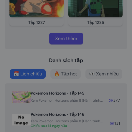
Pokemon Master tap 1228 long tieng Hanh trinh tien
toi bac thay Pokemon tap 1228 long tieng tap 138
long tieng Hanh trinh tien toi bac thay Pokemon tap
Tập 1227
Tập 1226
138 vietsub Satoshi VS Kasumi Seaside One on One
Satoshi VS Kasumi Cuoc chien song con o bo bien
Xem thêm
vietsub long tieng long tieng Aim to Be a Pokemon
Master phan tap 138 long tieng Aim to Be a Pokemon
Master phan tap Hanh trinh tien toi bac thay
Danh sách tập
Pokemon tap 138 vietsub Satoshi VS Kasumi Seaside
One on One Satoshi VS Kasumi Cuoc chien song con
📅 Lịch chiếu
🔥 Tập hot
👀 Xem nhiều
o bo bien vietsub long tieng episode 138 Pokemon
sword and shield episode 1228 Buu Boi Than Ky
episode 1228 Pokemon 2023 tap 1228 vietsub
Pokemon Horizons - Tập 145
Pokemon 2023 tap 1228 thuyet minh Pokemon 2023
377
Xem Pokemon Horizons phần 8 (Hành trình...
tap 1228 long tieng
Pokemon Horizons - Tập 146
Xem Pokemon Horizons phần 8 (Hành trình...
131
Chiếu sau 14 ngày nữa