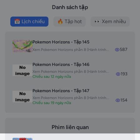
Danh sách tập
📅 Lịch chiếu
🔥 Tập hot
👀 Xem nhiều
Pokemon Horizons - Tập 145
587
Xem Pokemon Horizons phần 8 (Hành trình...
Pokemon Horizons - Tập 146
Xem Pokemon Horizons phần 8 (Hành trình...
193
Chiếu sau 12 ngày nữa
Pokemon Horizons - Tập 147
Xem Pokemon Horizons phần 8 (Hành trình...
154
Chiếu sau 19 ngày nữa
Phim liên quan