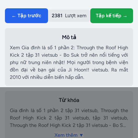
← Tập trước
2381
Lượt xem
Tập kế tiếp →
Mô tả
Xem Gia đình là số 1 phần 2: Through the Roof High
Kick 2 tập 31 vietsub - Bo Suk trở nên nổi tiếng với
phụ nữ trung niên nhật! Mọi người trong bệnh viện
đồn đại về bạn gái của Ji Hoon!! vietsub. Ra mắt
2010 với nhiều diễn biến hấp dẫn.
Từ khóa
Gia đình là số 1 phần 2 tập 31 vietsub, Through the
Roof High Kick 2 tập 31 vietsub, tập 31 vietsub,
Through the Roof High Kick 2 tập 31 vietsub - Bo Suk
trở nên nổi tiếng với phụ nữ trung niên nhật! Mọi
Xem thêm ▼