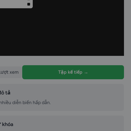
Lượt xem
Tập kế tiếp →
ô tả
nhiều diễn biến hấp dẫn.
 khóa