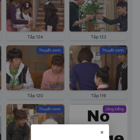
Tập 124
Tập 123
Thuyết minh
Thuyết minh
Tập 120
Tập 119
Thuyết minh
Lồng tiếng
×