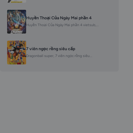
Huyền Thoại Của Ngày Mai phần 4
Huyền Thoại Của Ngày Mai phần 4 vietsub,...
7 viên ngọc rồng siêu cấp
Dragonball super, 7 viên ngọc rồng siêu...