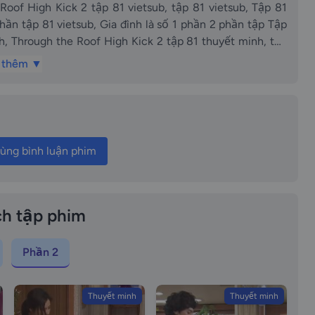
k 2 tập 81 vietsub, tập 81 vietsub, Tập 81
n tập Tập
, Through the Roof High Kick 2 tập 81 thuyết minh, tập
 đình là số 1 phần 2 phần tập 81 thuyết minh,
 thêm ▼
e 81, Gia dinh la so 1 phan 2 tap 81 vietsub Through the
1 vietsub episode81 vietsub Gia dinh la so 1 phan 2 phan
ùng bình luận phim
p 81 vietsub Gia dinh la so 1 phan 2 tap 81 thuyet minh
ap 81 thuyet minh Tap 81 thuyet minh episode81 thuyet
 Gia dinh la so 1 phan 2 phan tap Tap 81 thuyet minh Gia
of High Kick 2 tap 81 long tieng tap 81 long tieng Tap 81
h tập phim
 2 phan tap 81 long tieng Gia dinh la so 1 phan 2 phan tap
ick episode 81 Gia dinh la so mot episode 81
Phần 2
Thuyết minh
Thuyết minh