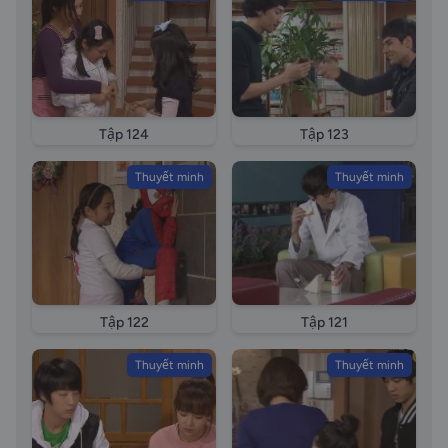
long tieng Through the Roof High Kick 2 tap 49 long
tieng tap 49 long tieng Tap 49 long tieng episode49
long tieng Gia dinh la so 1 phan 2 phan tap 49 long
tieng Gia dinh la so 1 phan 2 phan tap Tap 49 long
tieng episode 49 Through the Roof High Kick episode
49 Gia dinh la so mot episode 49
Tập 124
Tập 123
Thuyết minh
Thuyết minh
Tập 122
Tập 121
Thuyết minh
Thuyết minh