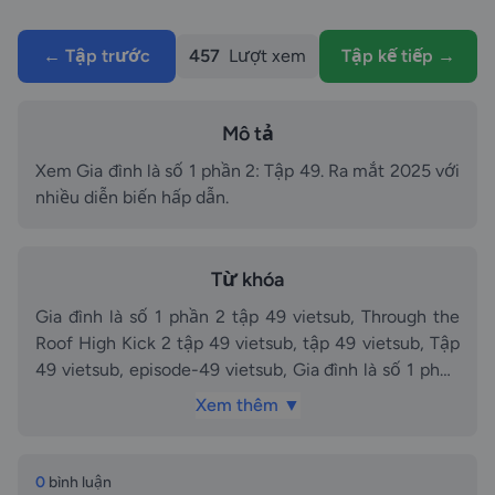
← Tập trước
457
Lượt xem
Tập kế tiếp →
Mô tả
Xem Gia đình là số 1 phần 2: Tập 49. Ra mắt 2025 với
nhiều diễn biến hấp dẫn.
Từ khóa
Gia đình là số 1 phần 2 tập 49 vietsub, Through the
Roof High Kick 2 tập 49 vietsub, tập 49 vietsub, Tập
49 vietsub, episode-49 vietsub, Gia đình là số 1 phần
2 phần tập 49 vietsub, Gia đình là số 1 phần 2 phần
Xem thêm ▼
tập Tập 49 vietsub, Gia đình là số 1 phần 2 tập 49
thuyết minh, Through the Roof High Kick 2 tập 49
thuyết minh, tập 49 thuyết minh, Tập 49 thuyết
0
bình luận