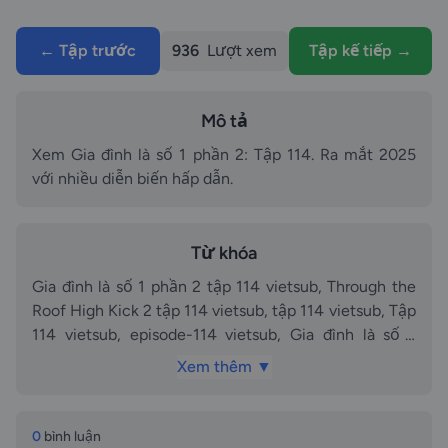
← Tập trước
936
Lượt xem
Tập kế tiếp →
Mô tả
Xem Gia đình là số 1 phần 2: Tập 114. Ra mắt 2025
với nhiều diễn biến hấp dẫn.
Từ khóa
Gia đình là số 1 phần 2 tập 114 vietsub, Through the
Roof High Kick 2 tập 114 vietsub, tập 114 vietsub, Tập
114 vietsub, episode-114 vietsub, Gia đình là số 1
phần 2 phần tập 114 vietsub, Gia đình là số 1 phần 2
Xem thêm ▼
phần tập Tập 114 vietsub, Gia đình là số 1 phần 2 tập
114 thuyết minh, Through the Roof High Kick 2 tập
114 thuyết minh, tập 114 thuyết minh, Tập 114 thuyết
0
bình luận