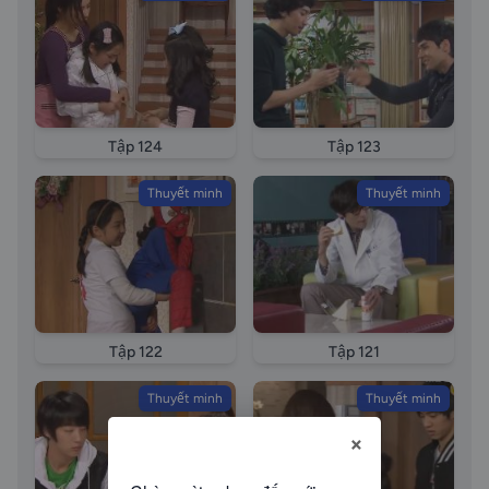
114 long tieng Through the Roof High Kick 2 tap 114
long tieng tap 114 long tieng Tap 114 long tieng
episode114 long tieng Gia dinh la so 1 phan 2 phan tap
114 long tieng Gia dinh la so 1 phan 2 phan tap Tap
114 long tieng episode 114 Through the Roof High
Kick episode 114 Gia dinh la so mot episode 114
Tập 124
Tập 123
Thuyết minh
Thuyết minh
Tập 122
Tập 121
Thuyết minh
Thuyết minh
×