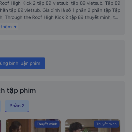
k 2 tập 89 vietsub, tập 89 vietsub, Tập 89
n tập Tập
, Through the Roof High Kick 2 tập 89 thuyết minh, tập
nh, Gia đình là số 1 phần 2 phần tập 89 thuyết
 thêm ▼
isode 89, Gia dinh la so 1 phan 2 tap 89 vietsub Through
Tap 89 vietsub episode89 vietsub Gia dinh la so 1 phan 2
ùng bình luận phim
Tap 89 vietsub Gia dinh la so 1 phan 2 tap 89 thuyet minh
ap 89 thuyet minh Tap 89 thuyet minh episode89 thuyet
 Gia dinh la so 1 phan 2 phan tap Tap 89 thuyet minh Gia
of High Kick 2 tap 89 long tieng tap 89 long tieng Tap 89
h tập phim
 2 phan tap 89 long tieng Gia dinh la so 1 phan 2 phan tap
ick episode 89 Gia dinh la so mot episode 89
Phần 2
Thuyết minh
Thuyết minh