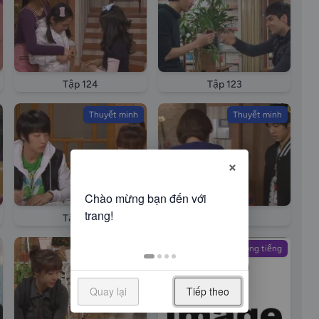
Tập 124
Tập 123
Thuyết minh
Thuyết minh
×
Tập 120
Tập 119
Thuyết minh
Lồng tiếng
Quay lại
Tiếp theo