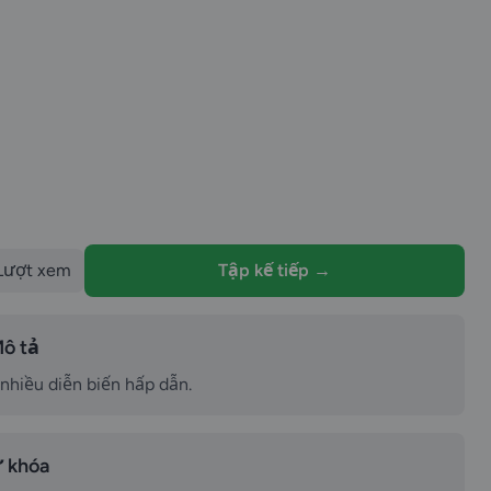
Lượt xem
Tập kế tiếp →
ô tả
 nhiều diễn biến hấp dẫn.
 khóa