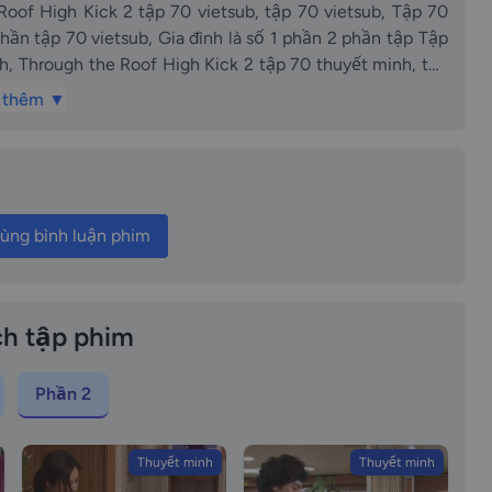
k 2 tập 70 vietsub, tập 70 vietsub, Tập 70
n tập Tập
, Through the Roof High Kick 2 tập 70 thuyết minh, tập
nh, Gia đình là số 1 phần 2 phần tập 70 thuyết
 thêm ▼
isode 70, Gia dinh la so 1 phan 2 tap 70 vietsub Through
Tap 70 vietsub episode70 vietsub Gia dinh la so 1 phan 2
ùng bình luận phim
Tap 70 vietsub Gia dinh la so 1 phan 2 tap 70 thuyet minh
ap 70 thuyet minh Tap 70 thuyet minh episode70 thuyet
 Gia dinh la so 1 phan 2 phan tap Tap 70 thuyet minh Gia
of High Kick 2 tap 70 long tieng tap 70 long tieng Tap 70
h tập phim
 2 phan tap 70 long tieng Gia dinh la so 1 phan 2 phan tap
ick episode 70 Gia dinh la so mot episode 70
Phần 2
Thuyết minh
Thuyết minh