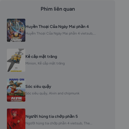
Phim liên quan
Huyền Thoại Của Ngày Mai phần 4
Huyền Thoại Của Ngày Mai phần 4 vietsub,...
Kẻ cắp mặt trăng
Minion, Kẻ cắp mặt trăng
Sóc siêu quậy
Sóc siêu quậy, Alvin and chipmunk
Người hùng tia chớp phần 5
Người hùng tia chớp phần 4 vietsub, The...