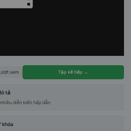
Lượt xem
Tập kế tiếp →
ô tả
 nhiều diễn biến hấp dẫn.
 khóa