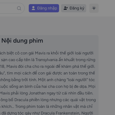
Đăng nhập
Đăng ký
Nội dung phim
ch biệt cô con gái Mavis ra khỏi thế giới loài người
sạn cao cấp tên là Transylvania ẩn khuất trong rừng
118, Mavis đòi cha cho ra ngoài để khám phá thế giới.
ầu", tìm mọi cách để con gái được an toàn trong thế
không bằng trời tính. Một anh chàng “loài người” tóc
cuộc sống an bình của hai cha con họ bị đe dọa. Mọi
 Mavis phải lòng Jonathan ngay từ cái nhìn đầu tiên.
 ông bố Dracula phiền lòng nhưng các quái vật trong
n khích… Trong phim toàn là những nhân vật mà chỉ
 đã dựng tóc gáy như Dracula Frankenstein, Người