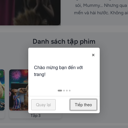
sói, Mummy… Nhưng qua Ho
mến và hài hước. Không a
Danh sách tập phim
×
Tất cả
Phần 1
b
Thuyết minh
Quay lại
Tiếp theo
Tập 3