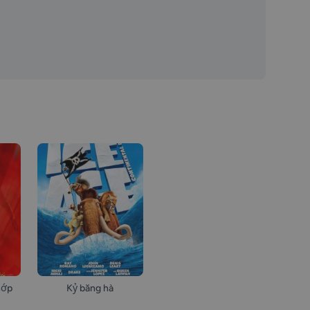
hớp
Kỷ băng hà