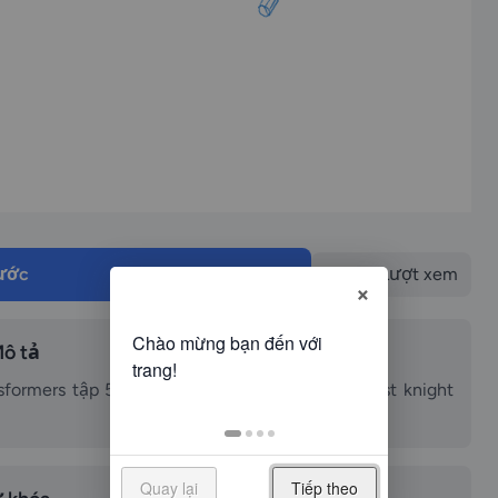
rước
10971
Lượt xem
×
ô tả
formers tập 5 vietsub - Kỵ sĩ cuối cùng-The last knight
Quay lại
Tiếp theo