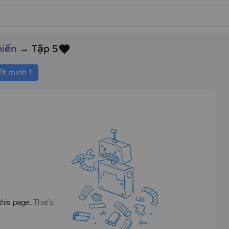
hiến
→ Tập 5
ết minh 1