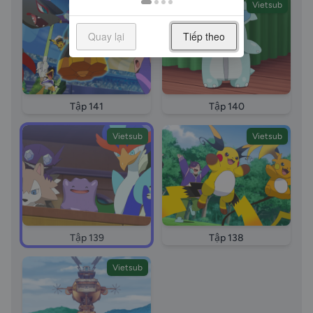
Vietsub
Vietsub
139 long tieng Pokemon Horizons phan Hanh trinh ky
dieu tap Khuc Ca Bi Mat cua Ditto long tieng Wonder
Quay lại
Tiếp theo
Voyage episode 139 Pokemon Horizons episode 139
Pokemon Scalet and violet episode 139 Pokemon
2026 tap 139 vietsub Pokemon 2026 tap 139 thuyet
minh Pokemon 2026 tap 139 long tieng
Tập 141
Tập 140
Vietsub
Vietsub
Tập 139
Tập 138
Vietsub