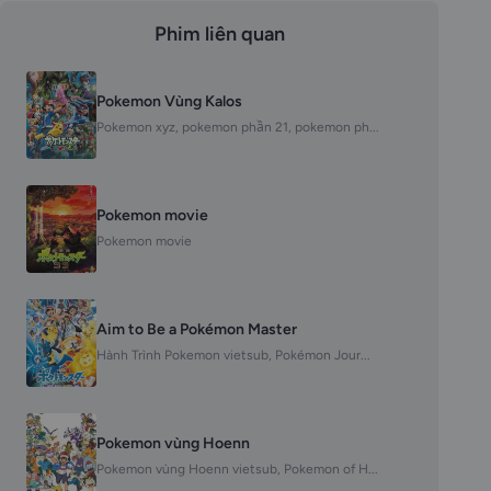
Phim liên quan
Pokemon Vùng Kalos
Pokemon xyz, pokemon phần 21, pokemon ph...
Pokemon movie
Pokemon movie
Aim to Be a Pokémon Master
Hành Trình Pokemon vietsub, Pokémon Jour...
Pokemon vùng Hoenn
Pokemon vùng Hoenn vietsub, Pokemon of H...