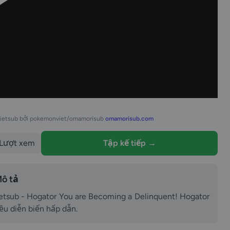
vietsub bởi pokemonviet/omamorisub
omamorisub.com
Lượt xem
Tập kế tiếp →
ô tả
tsub - Hogator You are Becoming a Delinquent! Hogator
iều diễn biến hấp dẫn.