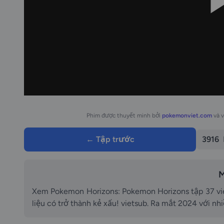
Phim được thuyết minh bởi
pokemonviet.com
và 
← Tập trước
3916
M
Xem Pokemon Horizons: Pokemon Horizons tập 37 vie
liệu có trở thành kẻ xấu! vietsub. Ra mắt 2024 với nh