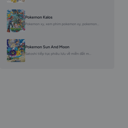
Pokemon Kalos
Pokemon xy, xem phim pokemon xy, pokemon...
Pokemon Sun And Moon
Satoshi tiếp tục phiêu lưu về miền đất m...