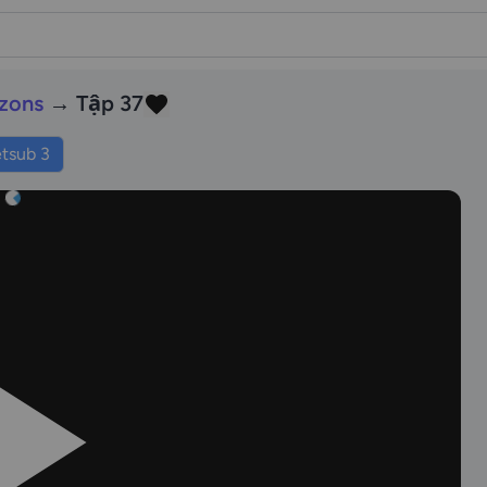
zons
→ Tập 37
etsub 3