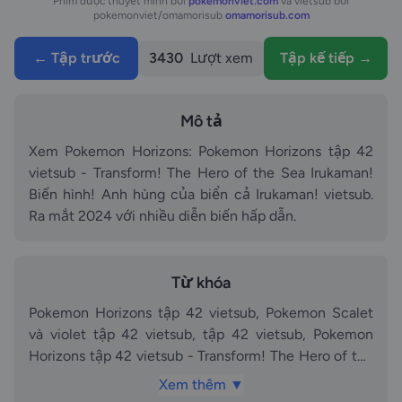
Phim được thuyết minh bởi
pokemonviet.com
và vietsub bởi
pokemonviet/omamorisub
omamorisub.com
← Tập trước
3430
Lượt xem
Tập kế tiếp →
Mô tả
Xem Pokemon Horizons: Pokemon Horizons tập 42
vietsub - Transform! The Hero of the Sea Irukaman!
Biến hình! Anh hùng của biển cả Irukaman! vietsub.
Ra mắt 2024 với nhiều diễn biến hấp dẫn.
Từ khóa
Pokemon Horizons tập 42 vietsub, Pokemon Scalet
và violet tập 42 vietsub, tập 42 vietsub, Pokemon
Horizons tập 42 vietsub - Transform! The Hero of the
Sea Irukaman! Biến hình! Anh hùng của biển cả
Xem thêm ▼
Irukaman! vietsub vietsub, vietsub, Pokemon Horizons