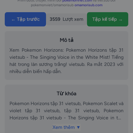
Phim được thuyết minh bởi
pokemonviet.com
và vietsub bởi
pokemonviet/omamorisub
omamorisub.com
← Tập trước
3559
Lượt xem
Tập kế tiếp →
Mô tả
Xem Pokemon Horizons: Pokemon Horizons tập 31
vietsub - The Singing Voice in the White Mist! Tiếng
hát trong làn sương trắng! vietsub. Ra mắt 2023 với
nhiều diễn biến hấp dẫn.
Từ khóa
Pokemon Horizons tập 31 vietsub, Pokemon Scalet và
violet tập 31 vietsub, tập 31 vietsub, Pokemon
Horizons tập 31 vietsub - The Singing Voice in the
White Mist! Tiếng hát trong làn sương trắng! vietsub
Xem thêm ▼
vietsub, vietsub, Pokemon Horizons phần tập 31