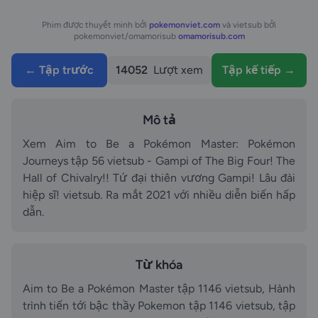
Phim được thuyết minh bởi
pokemonviet.com
và vietsub bởi
pokemonviet/omamorisub
omamorisub.com
← Tập trước
14052
Lượt xem
Tập kế tiếp →
Mô tả
Xem Aim to Be a Pokémon Master: Pokémon
Journeys tập 56 vietsub - Gampi of The Big Four! The
Hall of Chivalry!! Tứ đại thiên vương Gampi! Lâu đài
hiệp sĩ! vietsub. Ra mắt 2021 với nhiều diễn biến hấp
dẫn.
Từ khóa
Aim to Be a Pokémon Master tập 1146 vietsub, Hành
trình tiến tới bậc thầy Pokemon tập 1146 vietsub, tập