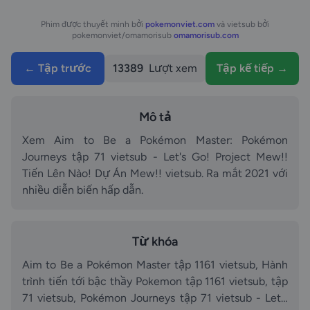
Phim được thuyết minh bởi
pokemonviet.com
và vietsub bởi
pokemonviet/omamorisub
omamorisub.com
← Tập trước
13389
Lượt xem
Tập kế tiếp →
Mô tả
Xem Aim to Be a Pokémon Master: Pokémon
Journeys tập 71 vietsub - Let's Go! Project Mew!!
Tiến Lên Nào! Dự Án Mew!! vietsub. Ra mắt 2021 với
nhiều diễn biến hấp dẫn.
Từ khóa
Aim to Be a Pokémon Master tập 1161 vietsub, Hành
trình tiến tới bậc thầy Pokemon tập 1161 vietsub, tập
71 vietsub, Pokémon Journeys tập 71 vietsub - Let's