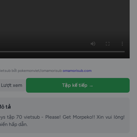
vietsub bởi pokemonviet/omamorisub
omamorisub.com
Lượt xem
Tập kế tiếp →
ô tả
 tập 70 vietsub - Please! Get Morpeko!! Xin vui lòng!
biến hấp dẫn.