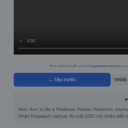
Phim được thuyết minh bởi
pokemonviet.com
và 
← Tập trước
14566
M
Xem Aim to Be a Pokémon Master: Pokémon Journeys
Nhận Morpeko!! vietsub. Ra mắt 2021 với nhiều diễn 