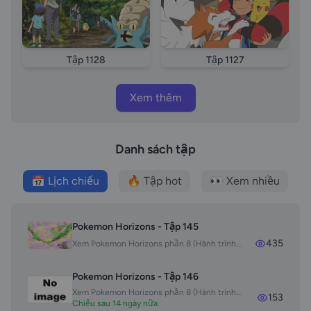
Master phan tap Pokemon Journeys tap 44 vietsub
Sword and Shield III Mugendina Kiem va Khien 3
Mugendina vietsub long tieng episode 44 Pokemon
sword and shield episode 1134 Buu Boi Than Ky
Tập 1128
Tập 1127
episode 1134 Pokemon 2020 tap 1134 vietsub
Pokemon 2020 tap 1134 thuyet minh Pokemon 2020
Xem thêm
tap 1134 long tieng
Danh sách tập
📅 Lịch chiếu
🔥 Tập hot
👀 Xem nhiều
Pokemon Horizons - Tập 145
435
Xem Pokemon Horizons phần 8 (Hành trình...
Pokemon Horizons - Tập 146
Xem Pokemon Horizons phần 8 (Hành trình...
153
Chiếu sau 14 ngày nữa