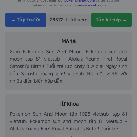
Phim được thuyết minh bởi
pokemonviet.com
và vietsub bởi
pokemonviet/omamorisub
omamorisub.com
← Tập trước
29572
Lượt xem
Tập kế tiếp →
Mô tả
Xem Pokemon Sun And Moon: Pokemon sun and
moon tập 81 vietsub - Alola's Young Fire! Royal
Satoshi's Birth!! Tuổi trẻ rực cháy ở Alola! Ngày sinh
của Satoshi hoàng gia!! vietsub. Ra mắt 2018 với
nhiều diễn biến hấp dẫn.
Từ khóa
Pokemon Sun And Moon tập 1025 vietsub, tập 81
vietsub, Pokemon sun and moon tập 81 vietsub -
Alola's Young Fire! Royal Satoshi's Birth!! Tuổi trẻ rực
cháy ở Alola! Ngày sinh của Satoshi hoàng gia!!