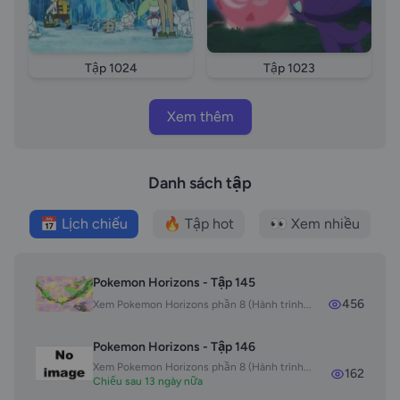
episode 1025 Pokemon 2018 tap 1025 vietsub
Pokemon 2018 tap 1025 thuyet minh Pokemon 2018
tap 1025 long tieng
Tập 1024
Tập 1023
Xem thêm
Danh sách tập
📅 Lịch chiếu
🔥 Tập hot
👀 Xem nhiều
Pokemon Horizons - Tập 145
456
Xem Pokemon Horizons phần 8 (Hành trình...
Pokemon Horizons - Tập 146
Xem Pokemon Horizons phần 8 (Hành trình...
162
Chiếu sau 13 ngày nữa