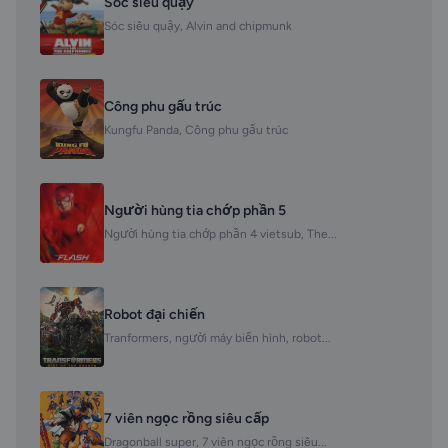
Sóc siêu quậy
Sóc siêu quậy, Alvin and chipmunk
Công phu gấu trúc
Kungfu Panda, Công phu gấu trúc
Người hùng tia chớp phần 5
Người hùng tia chớp phần 4 vietsub, The...
Robot đại chiến
Tranformers, người máy biến hình, robot...
7 viên ngọc rồng siêu cấp
Dragonball super, 7 viên ngọc rồng siêu...