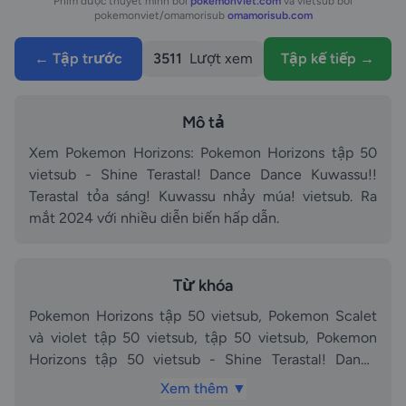
Phim được thuyết minh bởi
pokemonviet.com
và vietsub bởi
pokemonviet/omamorisub
omamorisub.com
← Tập trước
3511
Lượt xem
Tập kế tiếp →
Mô tả
Xem Pokemon Horizons: Pokemon Horizons tập 50
vietsub - Shine Terastal! Dance Dance Kuwassu!!
Terastal tỏa sáng! Kuwassu nhảy múa! vietsub. Ra
mắt 2024 với nhiều diễn biến hấp dẫn.
Từ khóa
Pokemon Horizons tập 50 vietsub, Pokemon Scalet
và violet tập 50 vietsub, tập 50 vietsub, Pokemon
Horizons tập 50 vietsub - Shine Terastal! Dance
Dance Kuwassu!! Terastal tỏa sáng! Kuwassu nhảy
Xem thêm ▼
múa! vietsub vietsub, vietsub, Pokemon Horizons