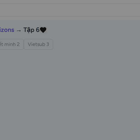
izons
→ Tập 6
t minh 2
Vietsub 3