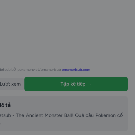
vietsub bởi pokemonviet/omamorisub
omamorisub.com
Lượt xem
Tập kế tiếp →
ô tả
tsub - The Ancient Monster Ball! Quả cầu Pokemon cổ
.