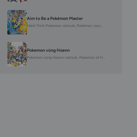
Aim to Be a Pokémon Master
Hành Trình Pokemon vietsub, Pokémon Jour...
Pokemon vùng Hoenn
Pokemon vùng Hoenn vietsub, Pokemon of H...
: Hà...