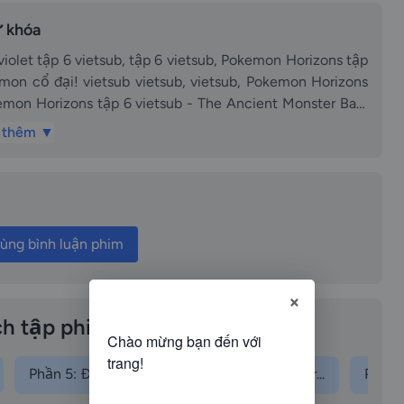
 khóa
 vietsub, Pokemon Horizons tập
ub vietsub, vietsub, Pokemon Horizons
orizons tập 6 thuyết minh, Pokemon Scalet và violet tập
 thêm ▼
kemon Scalet và violet tập 6 lồng tiếng, tập 6 lồng
nt Monster Ball! Quả cầu Pokemon cổ đại! vietsub lồng
ùng bình luận phim
đại! vietsub lồng tiếng, episode 6, Pokemon
×
sode 6, Pokemon 2023 tập 6 vietsub, Pokemon 2023 tập 6
n Horizons tap 6 vietsub Pokemon Scalet va violet tap 6
h tập phim
tsub The Ancient Monster Ball Qua cau Pokemon co dai
 6 vietsub Pokemon Horizons phan tap Pokemon Horizons
Phần 5: Đi...
Phần 6: Ti...
Phần 7: Tr...
Phần 8
okemon co dai vietsub vietsub Pokemon Horizons tap 6