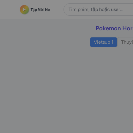
Tập Mới Nè
Pokemon Hor
Vietsub 1
Thuyế