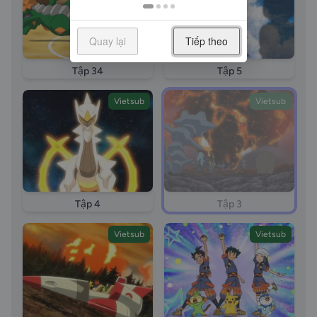
tap 3 long tieng Pokemon phan dac biet phan tap
KAMI TO YOBARESHI ARCEUS 3 Tran chien nay lua
Quay lại
Tiếp theo
tren nui Tengan vietsub long tieng episode 3
Pokemon special episode 3 pokemon phan dac biet
Tập 34
Tập 5
episode 3 Pokemon 2022 tap 3 vietsub Pokemon
2022 tap 3 thuyet minh Pokemon 2022 tap 3 long
Vietsub
Vietsub
tieng
Tập 4
Tập 3
Vietsub
Vietsub