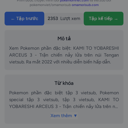
Phim được thuyết minh bởi
pokemonviet.com
và vietsub bởi
pokemonviet/omamorisub
omamorisub.com
← Tập trước
2353
Lượt xem
Tập kế tiếp →
Mô tả
Xem Pokemon phần đặc biệt: KAMI TO YOBARESHI
ARCEUS 3 - Trận chiến nảy lửa trên núi Tengan
vietsub. Ra mắt 2022 với nhiều diễn biến hấp dẫn.
Từ khóa
Pokemon phần đặc biệt tập 3 vietsub, Pokemon
special tập 3 vietsub, tập 3 vietsub, KAMI TO
YOBARESHI ARCEUS 3 - Trận chiến nảy lửa trên núi
Tengan vietsub vietsub, vietsub, Pokemon phần đặc
Xem thêm ▼
biệt phần tập 3 vietsub, Pokemon phần đặc biệt phần
tập KAMI TO YOBARESHI ARCEUS 3 - Trận chiến nảy