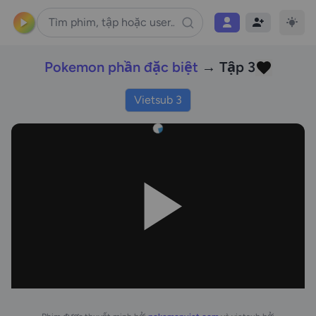
Pokemon phần đặc biệt
→ Tập 3
Vietsub 3