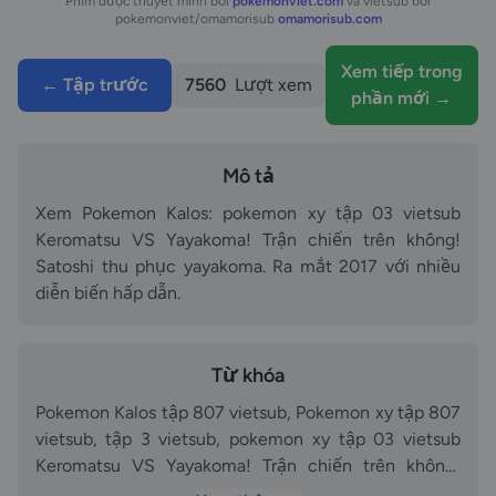
Phim được thuyết minh bởi
pokemonviet.com
và vietsub bởi
pokemonviet/omamorisub
omamorisub.com
Xem tiếp trong
← Tập trước
7560
Lượt xem
phần mới →
Mô tả
Xem Pokemon Kalos: pokemon xy tập 03 vietsub
Keromatsu VS Yayakoma! Trận chiến trên không!
Satoshi thu phục yayakoma. Ra mắt 2017 với nhiều
diễn biến hấp dẫn.
Từ khóa
Pokemon Kalos tập 807 vietsub, Pokemon xy tập 807
vietsub, tập 3 vietsub, pokemon xy tập 03 vietsub
Keromatsu VS Yayakoma! Trận chiến trên không!
Satoshi thu phục yayakoma vietsub, Keromatsu VS