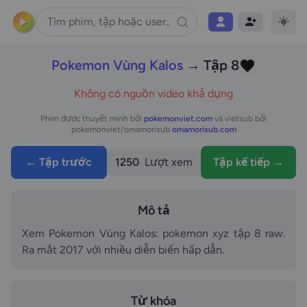
Pokemon Vùng Kalos
→ Tập 8
Không có nguồn video khả dụng
Phim được thuyết minh bởi
pokemonviet.com
và vietsub bởi
pokemonviet/omamorisub
omamorisub.com
← Tập trước
1250
Lượt xem
Tập kế tiếp →
Mô tả
Xem Pokemon Vùng Kalos: pokemon xyz tập 8 raw.
Ra mắt 2017 với nhiều diễn biến hấp dẫn.
Từ khóa