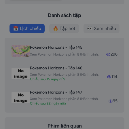
Danh sách tập
📅 Lịch chiếu
🔥 Tập hot
👀 Xem nhiều
Pokemon Horizons - Tập 145
296
Xem Pokemon Horizons phần 8 (Hành trình...
Pokemon Horizons - Tập 146
Xem Pokemon Horizons phần 8 (Hành trình...
114
Chiếu sau 15 ngày nữa
Pokemon Horizons - Tập 147
Xem Pokemon Horizons phần 8 (Hành trình...
95
Chiếu sau 22 ngày nữa
Phim liên quan