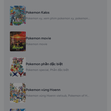
Pokemon Kalos
Pokemon xy, xem phim pokemon xy, pokemon...
Pokemon movie
Pokemon movie
Pokemon phần đặc biệt
Pokemon special, Phần đặc biệt
Pokemon vùng Hoenn
Pokemon vùng Hoenn vietsub, Pokemon of H...