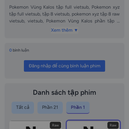
Pokemon Vùng Kalos tập full vietsub, Pokemon xyz
tập full vietsub, tập 8 vietsub, pokemon xyz tập 8 raw
vietsub, vietsub, Pokemon Vùng Kalos phần tập 8
vietsub, Pokemon Vùng Kalos phần tập pokemon xyz
Xem thêm ▼
tập 8 raw vietsub, Pokemon Vùng Kalos tập full
thuyết minh, Pokemon xyz tập full thuyết minh, tập 8
thuyết minh, pokemon xyz tập 8 raw thuyết minh,
0
bình luận
thuyết minh, Pokemon Vùng Kalos phần tập 8 thuyết
minh, Pokemon Vùng Kalos phần tập pokemon xyz
Đăng nhập để cùng bình luận phim
tập 8 raw thuyết minh, Pokemon Vùng Kalos tập full
lồng tiếng, Pokemon xyz tập full lồng tiếng, tập 8
lồng tiếng, pokemon xyz tập 8 raw lồng tiếng, lồng
tiếng, Pokemon Vùng Kalos phần tập 8 lồng tiếng,
Danh sách tập phim
Pokemon Vùng Kalos phần tập pokemon xyz tập 8
raw lồng tiếng, episode 8, Pokemon episode full, bửu
Tất cả
Phần 21
Phần 1
bối thần kỳ phần 21, 22 episode full, Pokemon 2017
tập full vietsub, Pokemon 2017 tập full thuyết minh,
Pokemon 2017 tập full lồng tiếng, Pokemon Vung
Raw
Raw