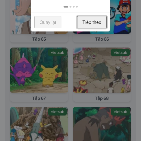
long tieng pokemon sun moon tap 10 vietsub Lieu co
the kich hoat Tuyet ky Z Thach chien Dai thu thach
vietsub long tieng long tieng Pokemon Sun And
Quay lại
Tiếp theo
Moon phan tap 10 long tieng Pokemon Sun And
Moon phan tap pokemon sun moon tap 10 vietsub
Tập 65
Tập 66
Lieu co the kich hoat Tuyet ky Z Thach chien Dai thu
thach vietsub long tieng episode 10 Pokemon
Vietsub
Vietsub
episode full Buu Boi Than Ky episode full Pokemon
2017 tap full vietsub Pokemon 2017 tap full thuyet
minh Pokemon 2017 tap full long tieng
Tập 67
Tập 68
Vietsub
Vietsub