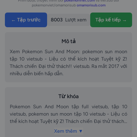
Phim được thuyết minh bởi
pokemonviet.com
và vietsub bởi
pokemonviet/omamorisub
omamorisub.com
← Tập trước
8003
Lượt xem
Tập kế tiếp →
Mô tả
Xem Pokemon Sun And Moon: pokemon sun moon
tập 10 vietsub - Liệu có thể kích hoạt Tuyệt kỹ Z!
Thách chiến Đại thử thách!! vietsub. Ra mắt 2017 với
nhiều diễn biến hấp dẫn.
Từ khóa
Pokemon Sun And Moon tập full vietsub, tập 10
vietsub, pokemon sun moon tập 10 vietsub - Liệu có
thể kích hoạt Tuyệt kỹ Z! Thách chiến Đại thử thách!!
vietsub vietsub, vietsub, Pokemon Sun And Moon
Xem thêm ▼
phần tập 10 vietsub, Pokemon Sun And Moon phần