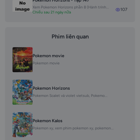
Pokemon Horizons - Tập 147
Xem Pokemon Horizons phần 8 (Hành trình...
107
Chiếu sau 21 ngày nữa
Phim liên quan
Pokemon movie
Pokemon movie
Pokemon Horizons
Pokemon Scalet và violet vietsub, Pokemo...
Pokemon Kalos
Pokemon xy, xem phim pokemon xy, pokemon...